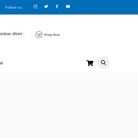
Follow us :
ankas disini :
Cart
ak