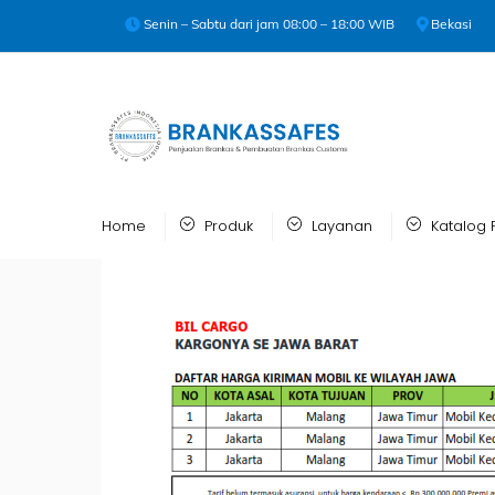
Skip
Senin – Sabtu dari jam 08:00 – 18:00 WIB
Bekasi
to
content
Home
Produk
Layanan
Katalog 