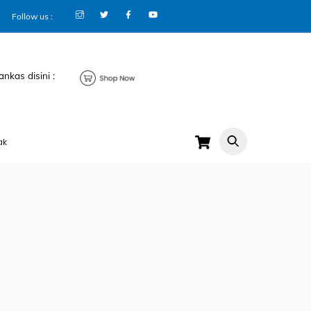
Follow us :
ankas disini :
Cart
ak