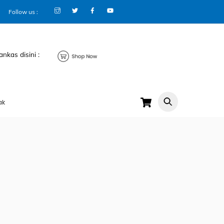
Follow us :
ankas disini :
Cart
ak