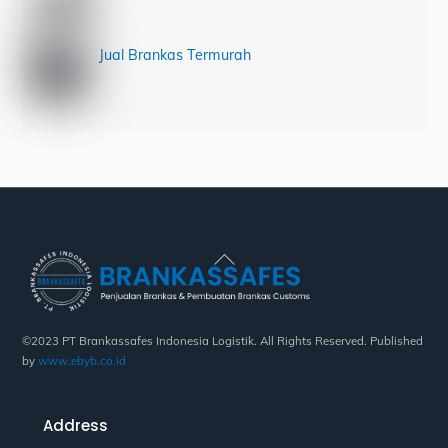
Jual Brankas Termurah
Back
To
Top
©2023 PT Brankassafes Indonesia Logistik. All Rights Reserved. Published
by
www.ebyb.co.id
Address