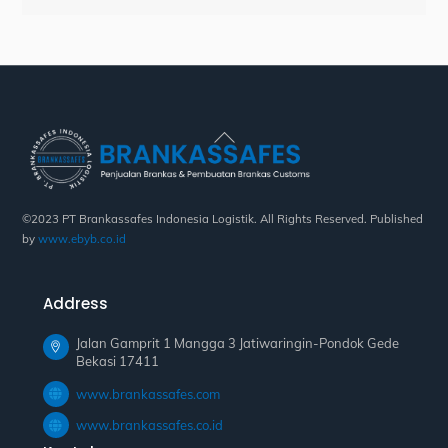
Back
To
Top
©2023 PT Brankassafes Indonesia Logistik. All Rights Reserved. Published
by
www.ebyb.co.id
Address
Jalan Gamprit 1 Mangga 3 Jatiwaringin-Pondok Gede
Bekasi 17411
www.brankassafes.com
www.brankassafes.co.id