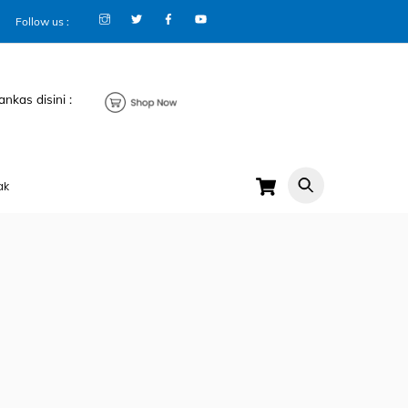
Follow us :
ankas disini :
Cart
ak