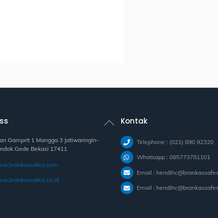
Back
ss
Kontak
To
Top
lan Gamprit 1 Mangga 3 Jatiwaringin-
Telephone : (021) 890 92320
ndok Gede Bekasi 17411
Whatsapp : 085773781101
w.brankassafes.com
Email : hendihc@brankassafe
w.brankassafes.co.id
Email : hendihc@brankassafes