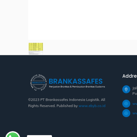
Addre
Ja
Po
©2023 PT Brankassafes Indonesia Logistik. All
ww
Rights Reserved. Published by
www.ebyb.co.id
ww