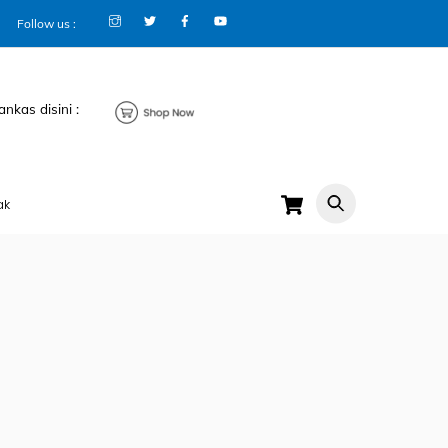
Follow us :
ankas disini :
Cart
ak