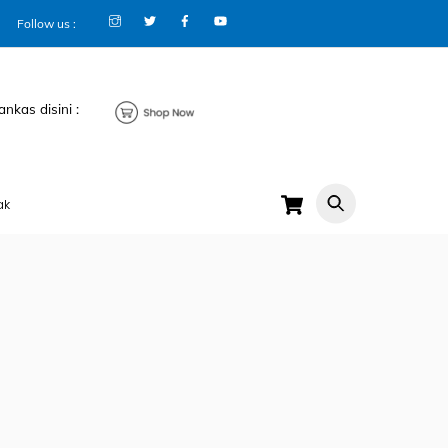
Follow us :
ankas disini :
Cart
ak