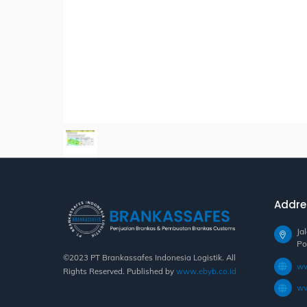
Addre
Ja
Po
©2023 PT Brankassafes Indonesia Logistik. All
ww
Rights Reserved. Published by
www.ebyb.co.id
ww