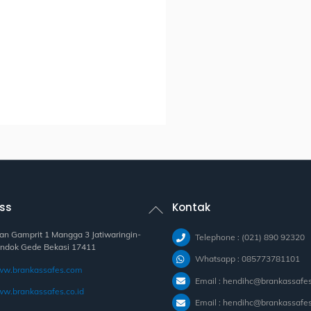
Back
ss
Kontak
To
Top
lan Gamprit 1 Mangga 3 Jatiwaringin-
Telephone : (021) 890 92320
ndok Gede Bekasi 17411
Whatsapp : 085773781101
w.brankassafes.com
Email : hendihc@brankassafe
w.brankassafes.co.id
Email : hendihc@brankassafes