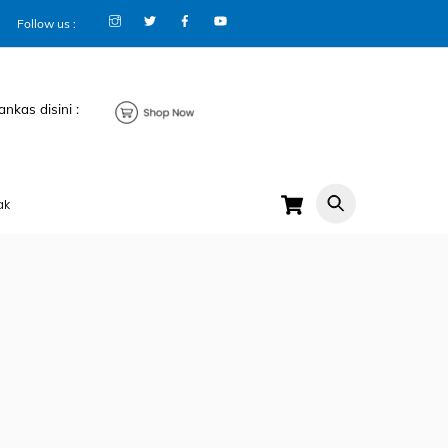
Follow us :
ankas disini :
Cart
ak