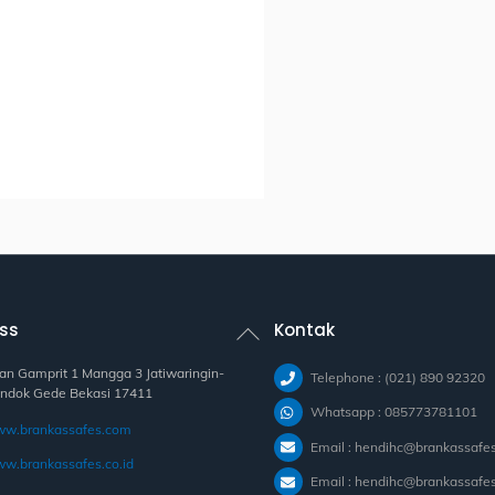
Back
ss
Kontak
To
Top
lan Gamprit 1 Mangga 3 Jatiwaringin-
Telephone : (021) 890 92320
ndok Gede Bekasi 17411
Whatsapp : 085773781101
w.brankassafes.com
Email : hendihc@brankassafe
w.brankassafes.co.id
Email : hendihc@brankassafes