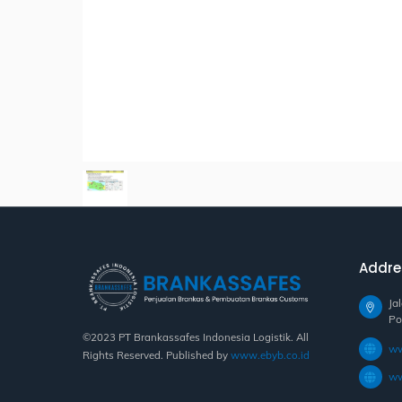
Addre
Ja
Po
©2023 PT Brankassafes Indonesia Logistik. All
ww
Rights Reserved. Published by
www.ebyb.co.id
ww