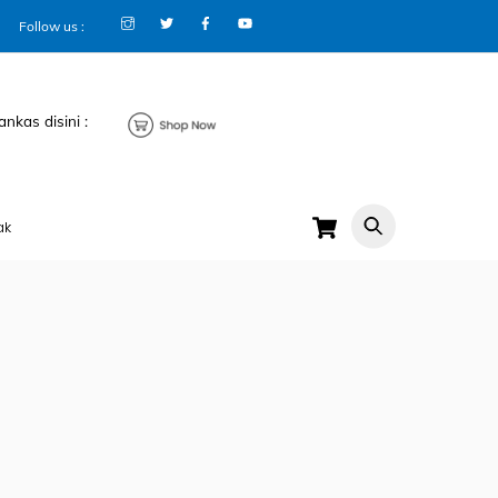
Follow us :
ankas disini :
Cart
ak