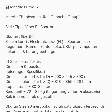
🔐 Identitas Produk
Merek : Chubbsafes (UK – Gunnebo Group)
Seri / Tipe : Viper EL Spartan
Ukuran : Size 90
Sistem kunci : Electronic Lock (EL) – Spartan Lock
Kegunaan : Rumah, kantor, toko, UKM, penyimpanan
dokumen & barang berharga.
📐 Spesifikasi Teknis
Dimensi & Kapasitas
Keterangan Spesifikasi
Dimensi luar (T × L × D) ± 900 × 445 × 390 mm
Dimensi dalam (T × L × D) ± 810 × 355 × 281 mm
Kapasitas isi ± 80–82 liter
Berat unit ± 72 – 85 kg (tergantung varian & aksesoris)
Rak internal 2 rak adjustable
Ukuran Size 90 merupakan salah satu ukuran terbesar di
seri Viper, ideal untuk dokumen banyak dan