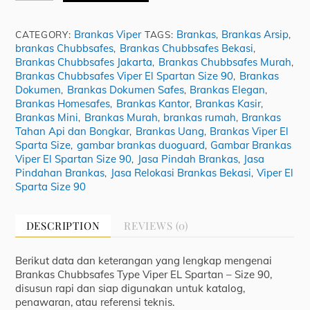
Chubbsafes
Viper
Brankas Viper
Brankas
Brankas Arsip
CATEGORY:
TAGS:
,
,
El
brankas Chubbsafes
Brankas Chubbsafes Bekasi
,
,
Spartan
Brankas Chubbsafes Jakarta
Brankas Chubbsafes Murah
,
,
Size
Brankas Chubbsafes Viper El Spartan Size 90
Brankas
,
90
Dokumen
Brankas Dokumen Safes
Brankas Elegan
,
,
,
quantity
Brankas Homesafes
Brankas Kantor
Brankas Kasir
,
,
,
Brankas Mini
Brankas Murah
brankas rumah
Brankas
,
,
,
Tahan Api dan Bongkar
Brankas Uang
Brankas Viper El
,
,
Sparta Size
gambar brankas duoguard
Gambar Brankas
,
,
Viper El Spartan Size 90
Jasa Pindah Brankas
Jasa
,
,
Pindahan Brankas
Jasa Relokasi Brankas Bekasi
Viper El
,
,
Sparta Size 90
DESCRIPTION
REVIEWS (0)
Berikut data dan keterangan yang lengkap mengenai
Brankas Chubbsafes Type Viper EL Spartan – Size 90,
disusun rapi dan siap digunakan untuk katalog,
penawaran, atau referensi teknis.