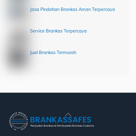
Jasa Pindahan Brankas Aman Terpercaya
Service Brankas Terpercaya
Jual Brankas Termurah
Back
To
Top