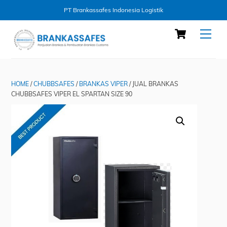
PT Brankassafes Indonesia Logistik
Skip
Cart
Men
to
content
HOME
/
CHUBBSAFES
/
BRANKAS VIPER
/ JUAL BRANKAS
CHUBBSAFES VIPER EL SPARTAN SIZE 90