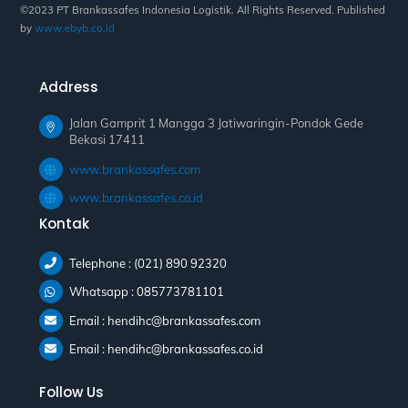
©2023 PT Brankassafes Indonesia Logistik. All Rights Reserved. Published
by
www.ebyb.co.id
Address
Jalan Gamprit 1 Mangga 3 Jatiwaringin-Pondok Gede
Bekasi 17411
www.brankassafes.com
www.brankassafes.co.id
Kontak
Telephone : (021) 890 92320
Whatsapp : 085773781101
Email : hendihc@brankassafes.com
Email : hendihc@brankassafes.co.id
Follow Us