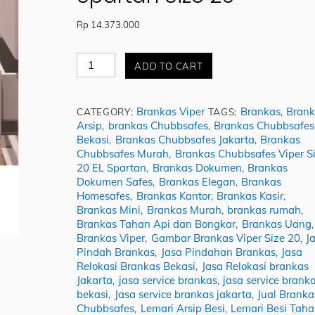
Rp
14.373.000
Jual
ADD TO CART
Brankas
Chubbsafes
Viper
Brankas Viper
Brankas
Brank
CATEGORY:
TAGS:
,
El
Arsip
brankas Chubbsafes
Brankas Chubbsafes
,
,
Spartan
Bekasi
Brankas Chubbsafes Jakarta
Brankas
,
,
Size
Chubbsafes Murah
Brankas Chubbsafes Viper S
,
20
20 EL Spartan
Brankas Dokumen
Brankas
,
,
quantity
Dokumen Safes
Brankas Elegan
Brankas
,
,
Homesafes
Brankas Kantor
Brankas Kasir
,
,
,
Brankas Mini
Brankas Murah
brankas rumah
,
,
,
Brankas Tahan Api dan Bongkar
Brankas Uang
,
,
Brankas Viper
Gambar Brankas Viper Size 20
J
,
,
Pindah Brankas
Jasa Pindahan Brankas
Jasa
,
,
Relokasi Brankas Bekasi
Jasa Relokasi brankas
,
Jakarta
jasa service brankas
jasa service brank
,
,
bekasi
Jasa service brankas jakarta
Jual Branka
,
,
Chubbsafes
Lemari Arsip Besi
Lemari Besi Tah
,
,