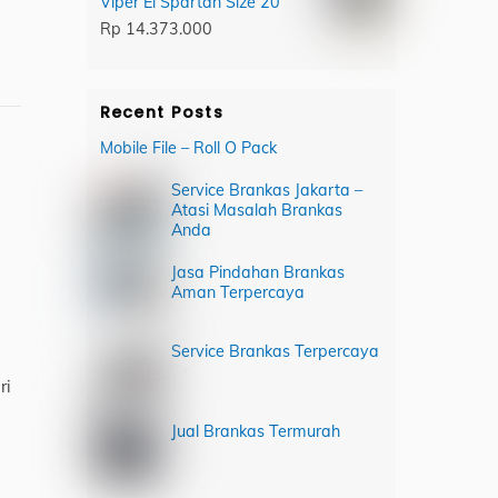
Viper El Spartan Size 20
Rp
14.373.000
Recent Posts
Mobile File – Roll O Pack
Service Brankas Jakarta –
Atasi Masalah Brankas
Anda
Jasa Pindahan Brankas
Aman Terpercaya
Service Brankas Terpercaya
ri
Jual Brankas Termurah