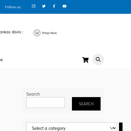
Follow us :
ankas disini :
Cart
ak
Search
SEARCH
Select
a