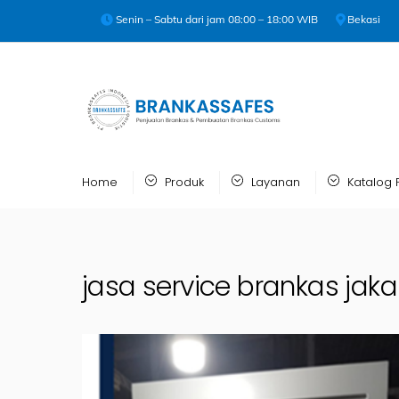
Skip
Senin – Sabtu dari jam 08:00 – 18:00 WIB
Bekasi
to
content
Home
Produk
Layanan
Katalog 
jasa service brankas jaka