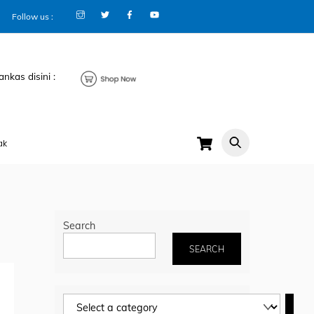
Follow us :
ankas disini :
Cart
ak
Search
SEARCH
Select
a