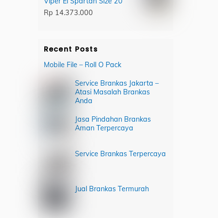
Viper El Spartan Size 20
Rp
14.373.000
Recent Posts
Mobile File – Roll O Pack
Service Brankas Jakarta –
Atasi Masalah Brankas
Anda
Jasa Pindahan Brankas
Aman Terpercaya
Service Brankas Terpercaya
Jual Brankas Termurah