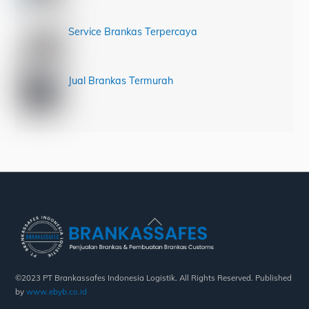
Service Brankas Terpercaya
Jual Brankas Termurah
Back
To
Top
©2023 PT Brankassafes Indonesia Logistik. All Rights Reserved. Published
by
www.ebyb.co.id