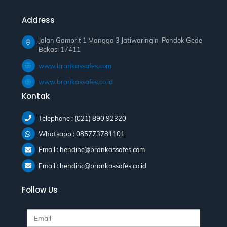
Address
Jalan Gamprit 1 Mangga 3 Jatiwaringin-Pondok Gede
Bekasi 17411
www.brankassafes.com
www.brankassafes.co.id
Kontak
Telephone : (021) 890 92320
Whatsapp : 085773781101
Email : hendihc@brankassafes.com
Email : hendihc@brankassafes.co.id
Follow Us