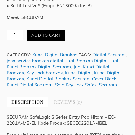
• Sertifikasi VdS (Eropa EN1300 Kelas B).
Merek: SECURAM
Jual
ADD TO CART
Kunci
Digital
Securam
Kunci Digital Brankas
Digital Securam
CATEGORY:
TAGS:
,
Entry
jasa service brankas digital
Jual Brankas Digital
Jual
,
,
Pad
Kunci Brankas Digital Securam
Jual Kunci Digital
,
Hitam
Brankas
Key Lock brankas
Kunci Digital
Kunci Digital
,
,
,
quantity
Brankas
Kunci Digital Brankas Securam Cover Black
,
,
Kunci Digital Securam
Sala Key Lock Safes
Securam
,
,
DESCRIPTION
REVIEWS (0)
SECURAM SafeLogic S Series Entry Pad Hitam – EC-
2201A-MB-EL Kode Produk: SECEC2201AMBEL