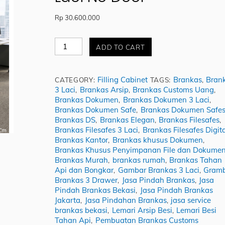
Rp
30.600.000
Jual
ADD TO CART
Brankassafes
Dokumen
Safe
Filling Cabinet
Brankas
Bran
CATEGORY:
TAGS:
,
(DS)
3 Laci
Brankas Arsip
Brankas Customs Uang
,
,
,
3
Brankas Dokumen
Brankas Dokumen 3 Laci
,
,
Laci
Brankas Dokumen Safe
Brankas Dokumen Safe
,
No
Brankas DS
Brankas Elegan
Brankas Filesafes
,
,
,
Door
Brankas Filesafes 3 Laci
Brankas Filesafes Digita
,
quantity
Brankas Kantor
Brankas khusus Dokumen
,
,
Brankas Khusus Penyimpanan File dan Dokume
Brankas Murah
brankas rumah
Brankas Tahan
,
,
Api dan Bongkar
Gambar Brankas 3 Laci
Gram
,
,
Brankas 3 Drawer
Jasa Pindah Brankas
Jasa
,
,
Pindah Brankas Bekasi
Jasa Pindah Brankas
,
Jakarta
Jasa Pindahan Brankas
jasa service
,
,
brankas bekasi
Lemari Arsip Besi
Lemari Besi
,
,
Tahan Api
Pembuatan Brankas Customs
,