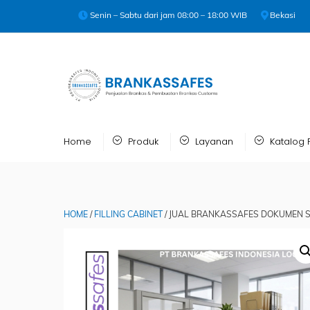
Skip
Senin – Sabtu dari jam 08:00 – 18:00 WIB
Bekasi
to
content
Home
Produk
Layanan
Katalog 
HOME
/
FILLING CABINET
/ JUAL BRANKASSAFES DOKUMEN SA