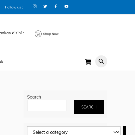
Follow us :
ankas disini :
Cart
ak
Search
SEARCH
Select
a