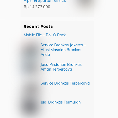
Viper El Spartan Size 20
Rp
14.373.000
Recent Posts
Mobile File – Roll O Pack
Service Brankas Jakarta –
Atasi Masalah Brankas
Anda
Jasa Pindahan Brankas
Aman Terpercaya
Service Brankas Terpercaya
Jual Brankas Termurah