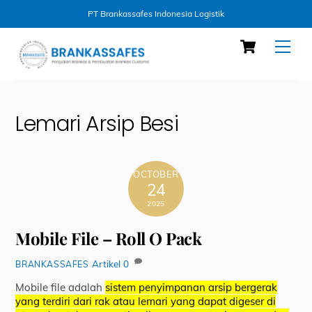
PT Brankassafes Indonesia Logistik
Skip
Cart
Men
to
content
Lemari Arsip Besi
OCTOBER
24
2025
Mobile File – Roll O Pack
Artikel
0
BRANKASSAFES
Mobile file adalah
sistem penyimpanan arsip bergerak
yang terdiri dari rak atau lemari yang dapat digeser di