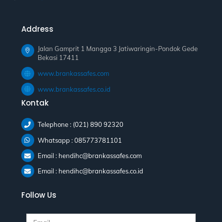
Address
Jalan Gamprit 1 Mangga 3 Jatiwaringin-Pondok Gede
Bekasi 17411
www.brankassafes.com
www.brankassafes.co.id
Kontak
Telephone : (021) 890 92320
Whatsapp : 085773781101
Email : hendihc@brankassafes.com
Email : hendihc@brankassafes.co.id
Follow Us