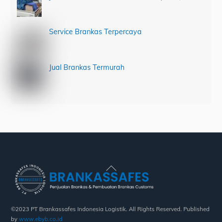
Service Brankas Terpercaya
Jual Brankas Termurah
Back
To
Top
©2023 PT Brankassafes Indonesia Logistik. All Rights Reserved. Published
by
www.ebyb.co.id