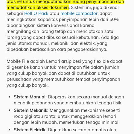
atas rel untuk mengoptimalkan ruang penyimpanan dan
memudahkan akses dokumen
.
Sistem ini, juga dikenal
sebagai
Roll O Pack
atau
mobile compactor
,
dapat
meningkatkan kapasitas penyimpanan lebih dari 50%
dibandingkan sistem konvensional karena
menghilangkan lorong tetap dan menciptakan satu
lorong yang dapat dibuka sesuai kebutuhan.
Ada tiga
jenis utama: manual, mekanik, dan elektrik, yang
dibedakan berdasarkan cara pengoperasiannya.
Mobile File adalah Lemari arsip besi yang flexible dapat
di geser ke kanan untuk menyimpan file dalam jumlah
yang cukup banyak dan dapat di butuhkan untuk
perusahaan yang membutuhkan tempat penyimpanan
yang cukup banyak.
Sistem Manual:
Dioperasikan secara manual dengan
menarik pegangan yang membutuhkan tenaga fisik.
Sistem Mekanik:
Menggunakan mekanisme seperti
roda gigi atau rantai untuk menggerakkan lemari
dengan lebih mudah, memerlukan tenaga minimal.
Sistem Elektrik:
Digerakkan secara otomatis oleh