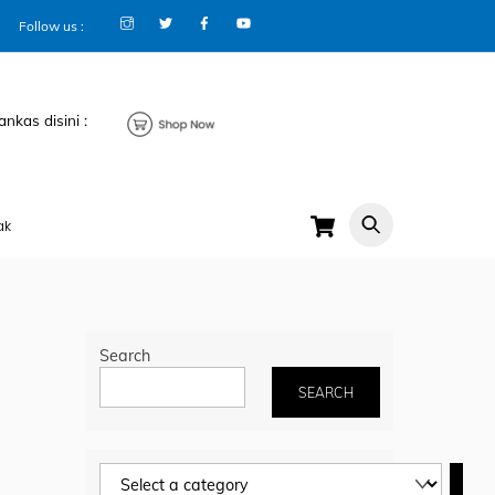
Follow us :
ankas disini :
Cart
ak
Search
SEARCH
Select
a