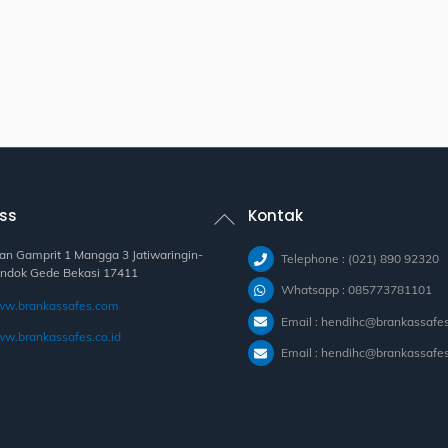
Back
ss
Kontak
To
Top
lan Gamprit 1 Mangga 3 Jatiwaringin-
Telephone : (021) 890 92320
ndok Gede Bekasi 17411
Whatsapp : 085773781101
w.brankassafes.com
Email : hendihc@brankassafe
w.brankassafes.co.id
Email : hendihc@brankassafes