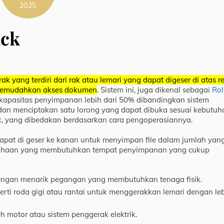
2025
ack
k yang terdiri dari rak atau lemari yang dapat digeser di atas re
memudahkan akses dokumen
.
Sistem ini, juga dikenal sebagai
Rol
apasitas penyimpanan lebih dari 50% dibandingkan sistem
dan menciptakan satu lorong yang dapat dibuka sesuai kebutuh
ik, yang dibedakan berdasarkan cara pengoperasiannya.
e dapat di geser ke kanan untuk menyimpan file dalam jumlah yan
sahaan yang membutuhkan tempat penyimpanan yang cukup
engan menarik pegangan yang membutuhkan tenaga fisik.
i roda gigi atau rantai untuk menggerakkan lemari dengan le
h motor atau sistem penggerak elektrik.