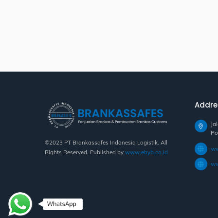
Addre
Ja
Po
©2023 PT Brankassafes Indonesia Logistik. All
ww
Rights Reserved. Published by
www.ebyb.co.id
ww