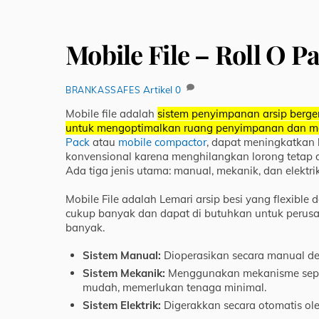
Mobile File – Roll O P
Artikel
0
BRANKASSAFES
Mobile file adalah
sistem penyimpanan arsip bergera
untuk mengoptimalkan ruang penyimpanan dan 
Pack
atau
mobile compactor
,
dapat meningkatkan k
konvensional karena menghilangkan lorong tetap 
Ada tiga jenis utama: manual, mekanik, dan elektr
Mobile File adalah Lemari arsip besi yang flexibl
cukup banyak dan dapat di butuhkan untuk peru
banyak.
Sistem Manual:
Dioperasikan secara manual d
Sistem Mekanik:
Menggunakan mekanisme sepert
mudah, memerlukan tenaga minimal.
Sistem Elektrik:
Digerakkan secara otomatis ole