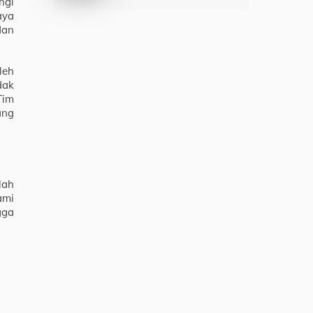
ngi
aya
dan
leh
dak
Tim
ang
lah
ami
gga