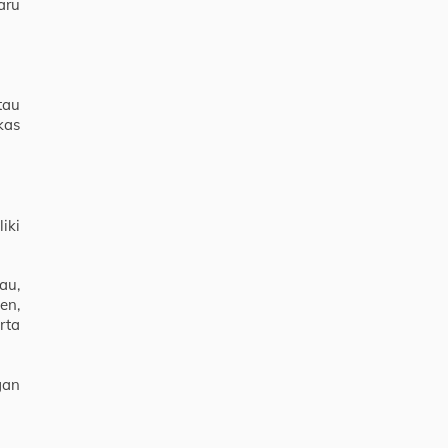
aru
tau
kas
iki
au,
en,
rta
gan