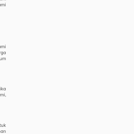
ami
ami
rga
lum
ika
mi,
tuk
nan