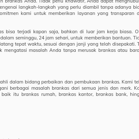
ah brankas Anda. Tidak perlu khawatir, Anda dapat menghubu
mengenai langkah-langkah yang perlu diambil tanpa adanya bi
k komitmen kami untuk memberikan layanan yang transparan 
isa terjadi kapan saja, bahkan di luar jam kerja biasa. O
ri dalam seminggu, 24 jam sehari, untuk memberikan bantuan. Ti
atang tepat waktu, sesuai dengan janji yang telah disepakati. 
k mengatasi masalah Anda tanpa merusak brankas atau bar
 ahli dalam bidang perbaikan dan pembukaan brankas. Kami te
ani berbagai masalah brankas dari semua jenis dan merk. K
 baik itu brankas rumah, brankas kantor, brankas bank, hin