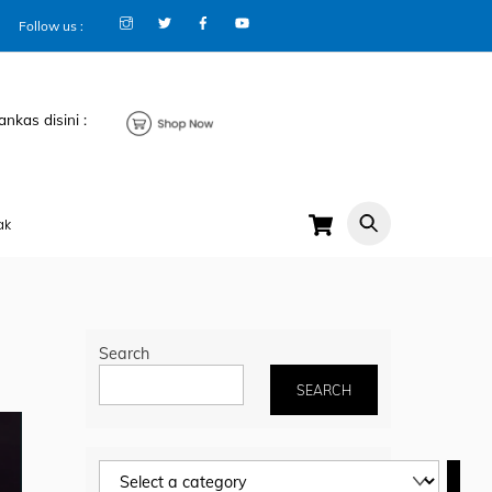
Follow us :
ankas disini :
Cart
ak
Search
SEARCH
Select
a