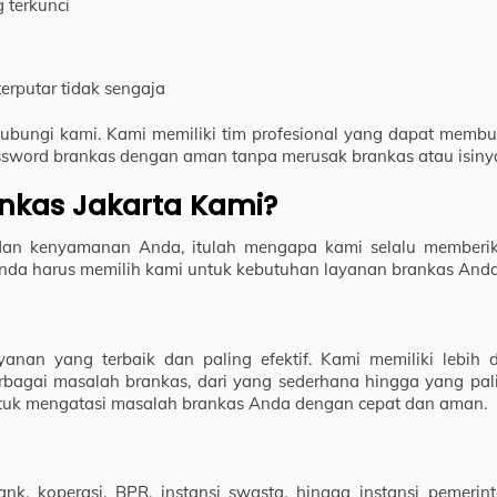
 terkunci
erputar tidak sengaja
bungi kami. Kami memiliki tim profesional yang dapat membu
ssword brankas dengan aman tanpa merusak brankas atau isiny
ankas Jakarta Kami?
an kenyamanan Anda, itulah mengapa kami selalu memberi
Anda harus memilih kami untuk kebutuhan layanan brankas Anda
nan yang terbaik dan paling efektif. Kami memiliki lebih d
agai masalah brankas, dari yang sederhana hingga yang pal
ntuk mengatasi masalah brankas Anda dengan cepat dan aman.
ank, koperasi, BPR, instansi swasta, hingga instansi pemerint