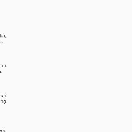
ka,
a.
kan
:
ari
ing
ah.