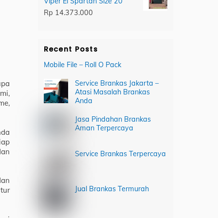
Viper El Spartan Size 20
Rp
14.373.000
Recent Posts
Mobile File – Roll O Pack
Service Brankas Jakarta –
upa
Atasi Masalah Brankas
mi,
Anda
me,
Jasa Pindahan Brankas
Aman Terpercaya
nda
iap
dan
Service Brankas Terpercaya
dan
Jual Brankas Termurah
tur