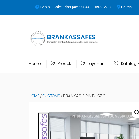
Skip
Senin – Sabtu dari jam 08:00 – 18:00 WIB
Bekasi
to
content
Home
Produk
Layanan
Katalog 
HOME
/
CUSTOMS
/ BRANKAS 2 PINTU SZ 3