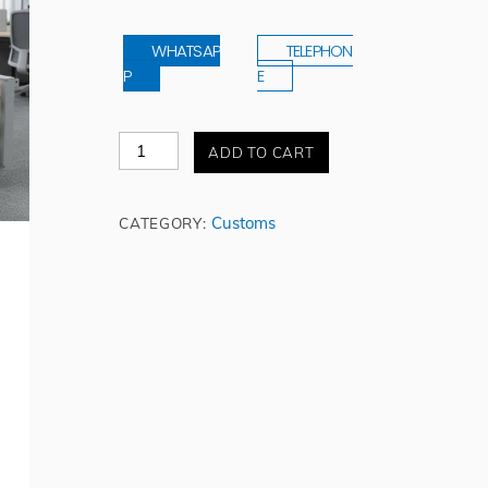
WHATSAP
TELEPHON
P
E
Brankas
ADD TO CART
2
Pintu
Sz
Customs
CATEGORY:
3
quantity