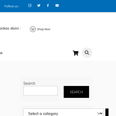
Follow us :
ankas disini :
Cart
ak
Search
SEARCH
Select
a