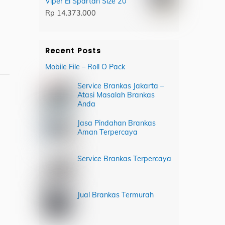
Viper El Spartan Size 20
Rp
14.373.000
Recent Posts
Mobile File – Roll O Pack
Service Brankas Jakarta –
Atasi Masalah Brankas
Anda
Jasa Pindahan Brankas
Aman Terpercaya
Service Brankas Terpercaya
Jual Brankas Termurah