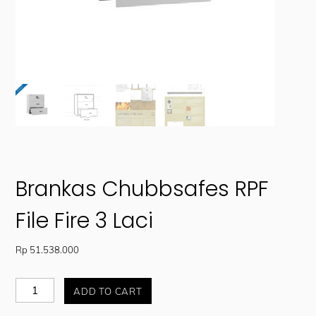
Brankas Chubbsafes RPF
File Fire 3 Laci
Rp
51.538.000
Brankas
ADD TO CART
Chubbsafes
RPF