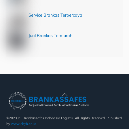
Service Brankas Terpercaya
Jual Brankas Termurah
Back
To
Top
©2023 PT Brankassafes Indonesia Logistik. All Rights Reserved. Published
by
www.ebyb.co.id