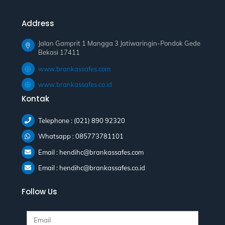
Address
Jalan Gamprit 1 Mangga 3 Jatiwaringin-Pondok Gede
Bekasi 17411
www.brankassafes.com
www.brankassafes.co.id
Kontak
Telephone : (021) 890 92320
Whatsapp : 085773781101
Email : hendihc@brankassafes.com
Email : hendihc@brankassafes.co.id
Follow Us