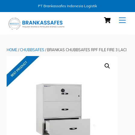
PT Brankassafes Indonesia Logistik
Skip
Cart
Men
to
content
HOME
/
CHUBBSAFES
/ BRANKAS CHUBBSAFES RPF FILE FIRE 3 LACI