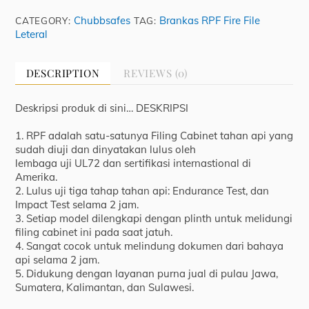
File
Chubbsafes
Brankas RPF Fire File
CATEGORY:
TAG:
Fire
Leteral
3
Laci
quantity
DESCRIPTION
REVIEWS (0)
Deskripsi produk di sini… DESKRIPSI
1. RPF adalah satu-satunya Filing Cabinet tahan api yang
sudah diuji dan dinyatakan lulus oleh
lembaga uji UL72 dan sertifikasi internastional di
Amerika.
2. Lulus uji tiga tahap tahan api: Endurance Test, dan
Impact Test selama 2 jam.
3. Setiap model dilengkapi dengan plinth untuk melidungi
filing cabinet ini pada saat jatuh.
4. Sangat cocok untuk melindung dokumen dari bahaya
api selama 2 jam.
5. Didukung dengan layanan purna jual di pulau Jawa,
Sumatera, Kalimantan, dan Sulawesi.