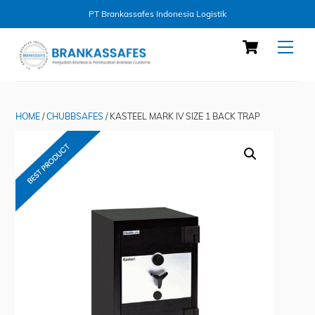
PT Brankassafes Indonesia Logistik
Skip
Cart
Men
to
content
HOME
/
CHUBBSAFES
/ KASTEEL MARK IV SIZE 1 BACK TRAP