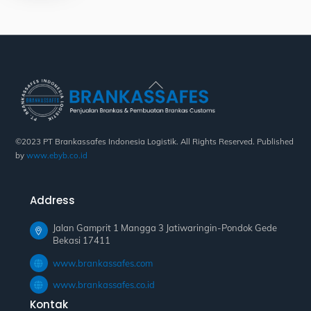
Back
To
Top
©2023 PT Brankassafes Indonesia Logistik. All Rights Reserved. Published
by
www.ebyb.co.id
Address
Jalan Gamprit 1 Mangga 3 Jatiwaringin-Pondok Gede
Bekasi 17411
www.brankassafes.com
www.brankassafes.co.id
Kontak