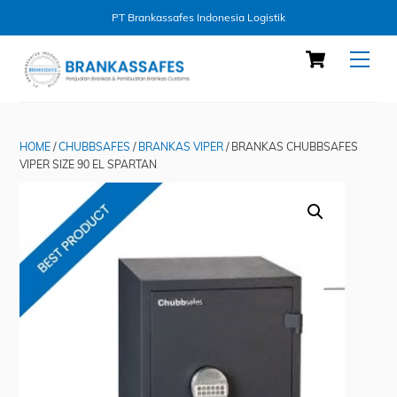
PT Brankassafes Indonesia Logistik
Skip
Cart
Men
to
content
HOME
/
CHUBBSAFES
/
BRANKAS VIPER
/ BRANKAS CHUBBSAFES
VIPER SIZE 90 EL SPARTAN