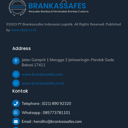
To
Top
©2023 PT Brankassafes Indonesia Logistik. All Rights Reserved. Published
by
www.ebyb.co.id
Address
Jalan Gamprit 1 Mangga 3 Jatiwaringin-Pondok Gede
Bekasi 17411
www.brankassafes.com
www.brankassafes.co.id
Kontak
Telephone : (021) 890 92320
Whatsapp : 085773781101
Email : hendihc@brankassafes.com