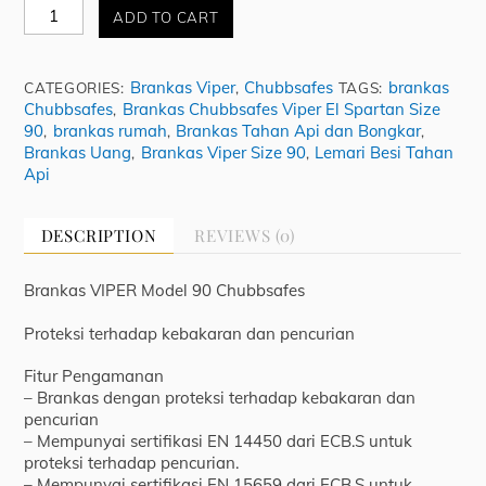
Brankas
ADD TO CART
Chubbsafes
Viper
Size
Brankas Viper
Chubbsafes
brankas
CATEGORIES:
,
TAGS:
90
Chubbsafes
Brankas Chubbsafes Viper El Spartan Size
,
EL
90
brankas rumah
Brankas Tahan Api dan Bongkar
,
,
,
Spartan
Brankas Uang
Brankas Viper Size 90
Lemari Besi Tahan
,
,
quantity
Api
DESCRIPTION
REVIEWS (0)
Brankas VIPER Model 90 Chubbsafes
Proteksi terhadap kebakaran dan pencurian
Fitur Pengamanan
– Brankas dengan proteksi terhadap kebakaran dan
pencurian
– Mempunyai sertifikasi EN 14450 dari ECB.S untuk
proteksi terhadap pencurian.
– Mempunyai sertifikasi EN 15659 dari ECB.S untuk