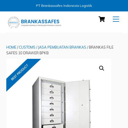
PT Brankassafes Indonesia Logistik
Skip
Cart
Men
to
content
HOME
/
CUSTOMS
/
JASA PEMBUATAN BRANKAS
/ BRANKAS FILE
SAFES 10 DRAWER BPKB