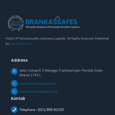
Back
To
Top
©2023 PT Brankassafes Indonesia Logistik. All Rights Reserved. Published
by
www.ebyb.co.id
Address
Jalan Gamprit 1 Mangga 3 Jatiwaringin-Pondok Gede
Bekasi 17411
www.brankassafes.com
www.brankassafes.co.id
Kontak
Telephone : (021) 890 92320