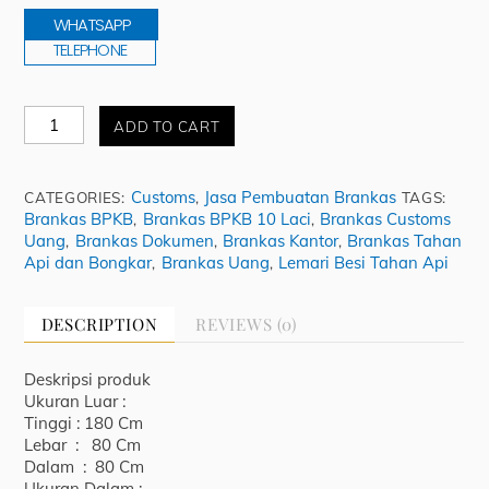
WHATSAPP
TELEPHONE
Brankas
ADD TO CART
File
Safes
10
Customs
Jasa Pembuatan Brankas
CATEGORIES:
,
TAGS:
Drawer
Brankas BPKB
Brankas BPKB 10 Laci
Brankas Customs
,
,
BPKB
Uang
Brankas Dokumen
Brankas Kantor
Brankas Tahan
,
,
,
quantity
Api dan Bongkar
Brankas Uang
Lemari Besi Tahan Api
,
,
DESCRIPTION
REVIEWS (0)
Deskripsi produk
Ukuran Luar :
Tinggi : 180 Cm
Lebar : 80 Cm
Dalam : 80 Cm
Ukuran Dalam :