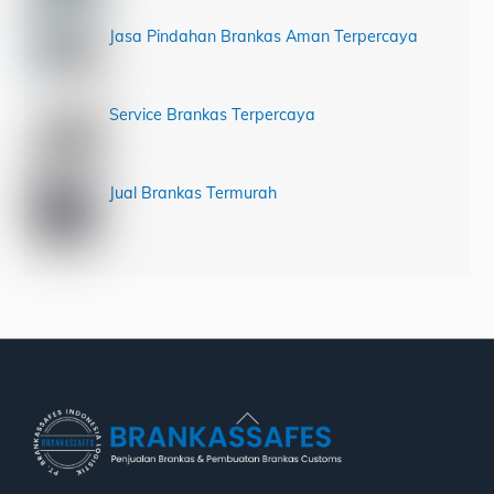
Jasa Pindahan Brankas Aman Terpercaya
Service Brankas Terpercaya
Jual Brankas Termurah
Back
To
Top