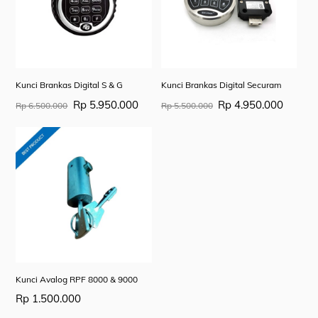
Kunci Brankas Digital S & G
Kunci Brankas Digital Securam
Original
Current
Original
Curren
Rp
5.950.000
Rp
4.950.000
Rp
6.500.000
Rp
5.500.000
price
price
price
price
was:
is:
was:
is:
Rp 6.500.000.
Rp 5.950.000.
Rp 5.500.000.
Rp 4.9
Kunci Avalog RPF 8000 & 9000
Rp
1.500.000