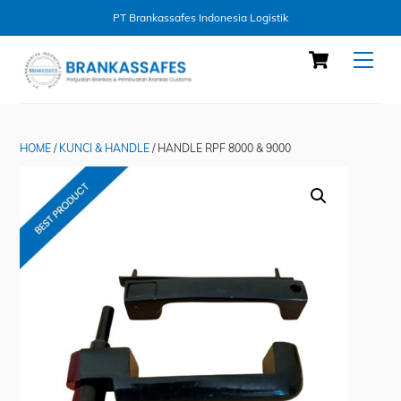
PT Brankassafes Indonesia Logistik
Skip
Cart
Men
to
content
HOME
/
KUNCI & HANDLE
/ HANDLE RPF 8000 & 9000