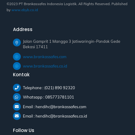
©2023 PT Brankassafes Indonesia Logistik. All Rights Reserved. Published
by
www.ebyb.co.id
Address
Jalan Gamprit 1 Mangga 3 Jatiwaringin-Pondok Gede
Bekasi 17411
www.brankassafes.com
www.brankassafes.co.id
Kontak
Telephone : (021) 890 92320
Whatsapp : 085773781101
Email : hendihc@brankassafes.com
Email : hendihc@brankassafes.co.id
Follow Us