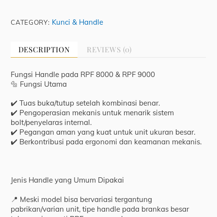
8000
&
Kunci & Handle
CATEGORY:
9000
quantity
DESCRIPTION
REVIEWS (0)
Fungsi Handle pada RPF 8000 & RPF 9000
🔩 Fungsi Utama
✔️ Tuas buka/tutup setelah kombinasi benar.
✔️ Pengoperasian mekanis untuk menarik sistem
bolt/penyelaras internal.
✔️ Pegangan aman yang kuat untuk unit ukuran besar.
✔️ Berkontribusi pada ergonomi dan keamanan mekanis.
Jenis Handle yang Umum Dipakai
📍 Meski model bisa bervariasi tergantung
pabrikan/varian unit, tipe handle pada brankas besar