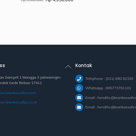
price
price
was:
is:
Rp 5.500.000.
Rp 4.950.000.
Back
ss
Kontak
To
Top
lan Gamprit 1 Mangga 3 Jatiwaringin-
Telephone : (021) 890 92320
ndok Gede Bekasi 17411
Whatsapp : 085773781101
w.brankassafes.com
Email : hendihc@brankassafe
w.brankassafes.co.id
Email : hendihc@brankassafes