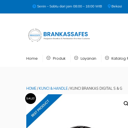
Skip
Senin – Sabtu dari jam 08:00 – 18:00 WIB
Bekasi
to
content
Home
Produk
Layanan
Katalog 
HOME
/
KUNCI & HANDLE
/ KUNCI BRANKAS DIGITAL S & G
SALE!