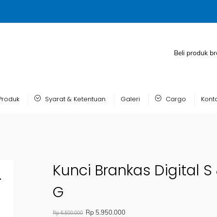
Beli produk br
Produk
Syarat & Ketentuan
Galeri
Cargo
Kont
Kunci Brankas Digital S
G
Original
Current
Rp
5.950.000
Rp
6.500.000