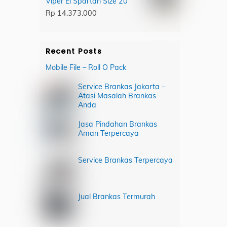
Viper El Spartan Size 20
Rp
14.373.000
Recent Posts
Mobile File – Roll O Pack
Service Brankas Jakarta –
Atasi Masalah Brankas
Anda
Jasa Pindahan Brankas
Aman Terpercaya
Service Brankas Terpercaya
Jual Brankas Termurah