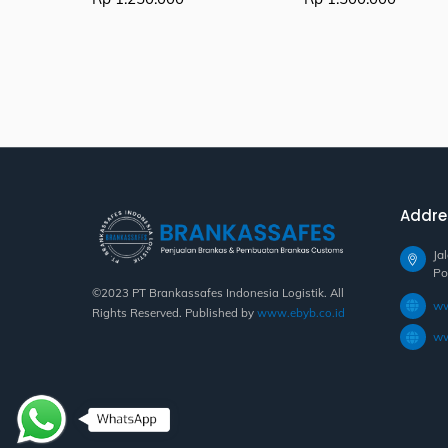
Addre
Ja
Po
©2023 PT Brankassafes Indonesia Logistik. All
ww
Rights Reserved. Published by
www.ebyb.co.id
ww