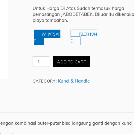
price
price
Untuk Harga Di Atas Sudah termasuk harga
was:
is:
pemasangan JABODETABEK, Diluar itu dikenak
Rp 6.500.000.
Rp 5.950.000.
biaya tambahan.
WHATSAP
TELEPHON
P
E
Kunci
ADD TO CART
Brankas
Digital
S
Kunci & Handle
CATEGORY:
&
G
quantity
ngan kombinasi puter-puter bisa langsung ganti dengan kunci