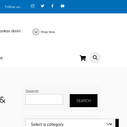
Follow us :
ankas disini :
Cart
ak
Search
 &
SEARCH
Select
a