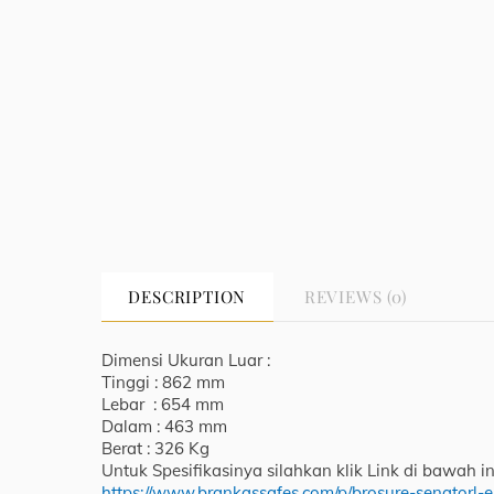
DESCRIPTION
REVIEWS (0)
Dimensi Ukuran Luar :
Tinggi : 862 mm
Lebar : 654 mm
Dalam : 463 mm
Berat : 326 Kg
Untuk Spesifikasinya silahkan klik Link di bawah ini
https://www.brankassafes.com/p/brosure-senatorl-e