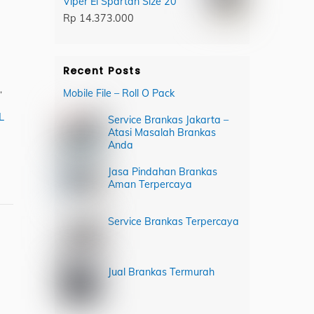
Viper El Spartan Size 20
Rp
14.373.000
Recent Posts
,
Mobile File – Roll O Pack
L
Service Brankas Jakarta –
Atasi Masalah Brankas
Anda
Jasa Pindahan Brankas
Aman Terpercaya
Service Brankas Terpercaya
Jual Brankas Termurah