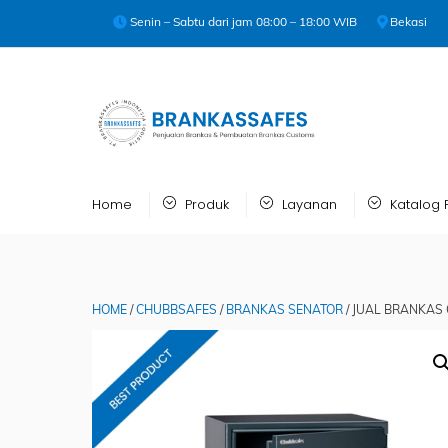
Skip
Senin – Sabtu dari jam 08:00 – 18:00 WIB
Bekasi
to
content
Home
Produk
Layanan
Katalog 
HOME
/
CHUBBSAFES
/
BRANKAS SENATOR
/ JUAL BRANKAS 