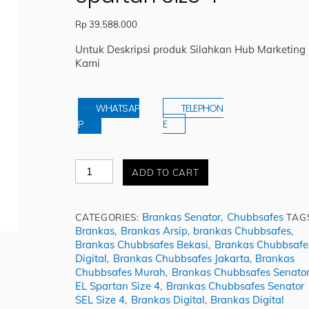
Rp
39.588.000
Untuk Deskripsi produk Silahkan Hub Marketing
Kami
WHATSAP
TELEPHON
P
E
Jual
ADD TO CART
Brankas
Chubbsafes
Senator
Brankas Senator
Chubbsafes
CATEGORIES:
,
TAG
EL
Brankas
Brankas Arsip
brankas Chubbsafes
,
,
,
Spartan
Brankas Chubbsafes Bekasi
Brankas Chubbsafe
,
Size
Digital
Brankas Chubbsafes Jakarta
Brankas
,
,
4
Chubbsafes Murah
Brankas Chubbsafes Senato
,
quantity
EL Spartan Size 4
Brankas Chubbsafes Senator
,
SEL Size 4
Brankas Digital
Brankas Digital
,
,