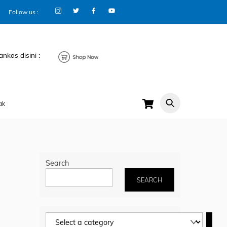
Follow us :
ankas disini :
Cart
ak
Search
SEARCH
Select
a