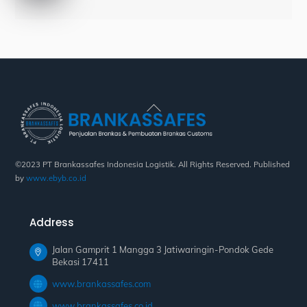
Back
To
Top
©2023 PT Brankassafes Indonesia Logistik. All Rights Reserved. Published
by
www.ebyb.co.id
Address
Jalan Gamprit 1 Mangga 3 Jatiwaringin-Pondok Gede
Bekasi 17411
www.brankassafes.com
www.brankassafes.co.id