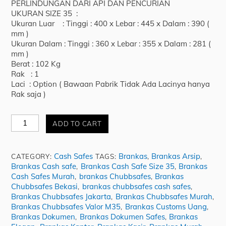
PERLINDUNGAN DARI API DAN PENCURIAN
UKURAN SIZE 35 :
Ukuran Luar : Tinggi : 400 x Lebar : 445 x Dalam : 390 (
mm )
Ukuran Dalam : Tinggi : 360 x Lebar : 355 x Dalam : 281 (
mm )
Berat : 102 Kg
Rak : 1
Laci : Option ( Bawaan Pabrik Tidak Ada Lacinya hanya
Rak saja )
Brankas
ADD TO CART
Chubbsafes
Valor
-
Cash Safes
Brankas
Brankas Arsip
CATEGORY:
TAGS:
,
,
Cash
Brankas Cash safe
Brankas Cash Safe Size 35
Brankas
,
,
Safes
Cash Safes Murah
brankas Chubbsafes
Brankas
,
,
M35
Chubbsafes Bekasi
brankas chubbsafes cash safes
,
,
quantity
Brankas Chubbsafes Jakarta
Brankas Chubbsafes Murah
,
,
Brankas Chubbsafes Valor M35
Brankas Customs Uang
,
,
Brankas Dokumen
Brankas Dokumen Safes
Brankas
,
,