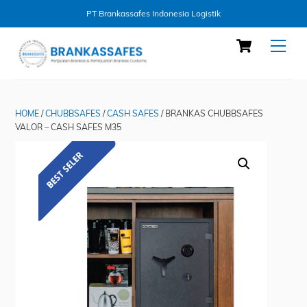
PT Brankassafes Indonesia Logistik
Skip
Cart
Men
to
content
HOME
/
CHUBBSAFES
/
CASH SAFES
/ BRANKAS CHUBBSAFES
VALOR – CASH SAFES M35