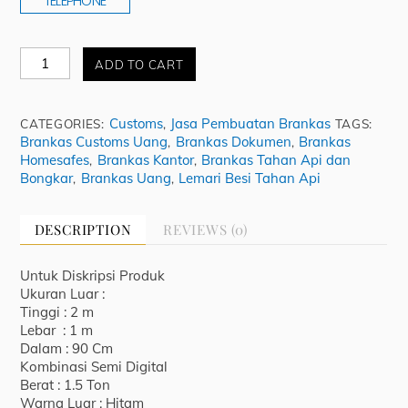
TELEPHONE
Brankas
ADD TO CART
Prime
Stein
Size
Customs
Jasa Pembuatan Brankas
CATEGORIES:
,
TAGS:
7
Brankas Customs Uang
Brankas Dokumen
Brankas
,
,
quantity
Homesafes
Brankas Kantor
Brankas Tahan Api dan
,
,
Bongkar
Brankas Uang
Lemari Besi Tahan Api
,
,
DESCRIPTION
REVIEWS (0)
Untuk Diskripsi Produk
Ukuran Luar :
Tinggi : 2 m
Lebar : 1 m
Dalam : 90 Cm
Kombinasi Semi Digital
Berat : 1.5 Ton
Warna Luar : Hitam