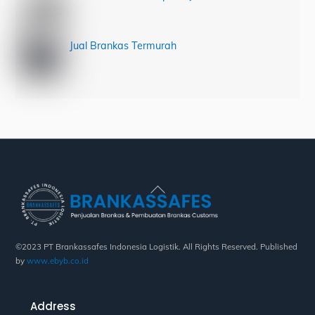
Jual Brankas Termurah
Back
To
Top
©2023 PT Brankassafes Indonesia Logistik. All Rights Reserved. Published
by
www.ebyb.co.id
Address