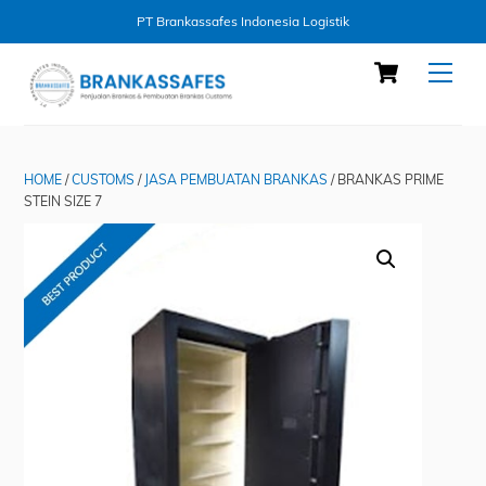
PT Brankassafes Indonesia Logistik
Skip
Cart
Men
to
content
HOME
/
CUSTOMS
/
JASA PEMBUATAN BRANKAS
/ BRANKAS PRIME
STEIN SIZE 7